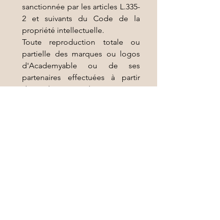
sanctionnée par les articles L.335-
2 et suivants du Code de la
propriété intellectuelle.
Toute reproduction totale ou
partielle des marques ou logos
d'Academyable ou de ses
partenaires effectuées à partir
des éléments du site sans
l'autorisation expresse
d'Academyable ou du
propriétaire du logo ou de la
marque est prohibée selon le
code de la propriété
intellectuelle.
Attribution de juridiction
En cas de litige entre
Academyable et tout tiers du fait