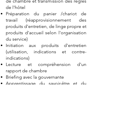
de chambre et transmission des règles
de l'hôtel
Préparation du panier /chariot de
travail (réapprovisionnement des
produits d'entretien, de linge propre et
produits d'accueil selon l'organisation
du service)
Initiation aux produits d'entretien
(utilisation, indications et contre-
indications)
Lecture et compréhension d'un
rapport de chambre
Briefing avec la gouvernante
Apprentissage du savoir-être et du
comportement en présence des clients
Jour 2 - Objectif :
Ce deuxième jour
vous serez capable de nettoyer 6 à 8
chambres dans le temps impartie et en